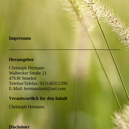
Impressum
Herausgeber
Christoph Hermans
Walbecker Straße 21
47638 Straelen
Telefon/Telefax: 015140312390
E-Mail: hermansland@aol.com
Verantwortlich für den Inhalt
Christoph Hermans
Disclaimer