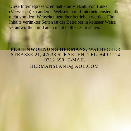
Diese Internetpräsenz enthält eine Vielzahl von Links
(Verweisen) zu anderen Webseiten und Internetdiensten, die
nicht von dem Webseitenbetreiber betrieben werden. Für
Inhalte verlinkter Seiten ist der Betreiber in keinster Weise
verantwortlich und auch nicht haftbar zu machen.
FERIENWOHNUNG HERMANS
, WALBECKER
STRASSE 21, 47638 STRAELEN, TEL: +49 1514 0
312 390, E-MAIL: H
ERMANSLAND@AOL.COM