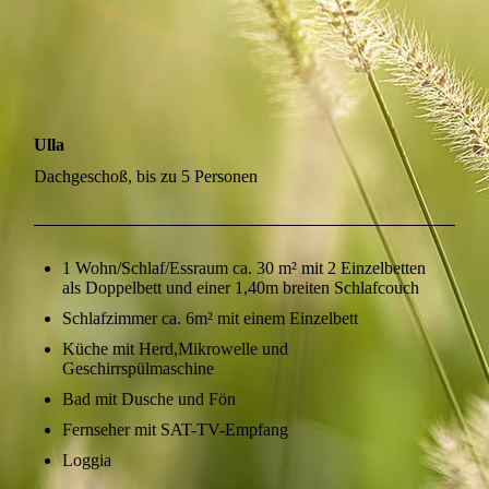
Ulla
Dachgeschoß, bis zu 5 Personen
1 Wohn/Schlaf/Essraum ca. 30 m² mit 2 Einzelbetten
als Doppelbett und einer 1,40m breiten Schlafcouch
Schlafzimmer ca. 6m² mit einem Einzelbett
Küche mit Herd,Mikrowelle und
Geschirrspülmaschine
Bad mit Dusche und Fön
Fernseher mit SAT-TV-Empfang
Loggia