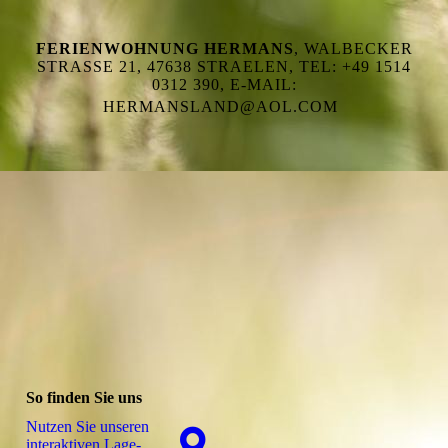
FERIENWOHNUNG HERMANS
, WALBECKER
STRASSE 21, 47638 STRAELEN, TEL: +49 1514 0
312 390, E-MAIL: H
ERMANSLAND@AOL.COM
So finden Sie uns
Nutzen Sie unseren
interaktiven La­ge­