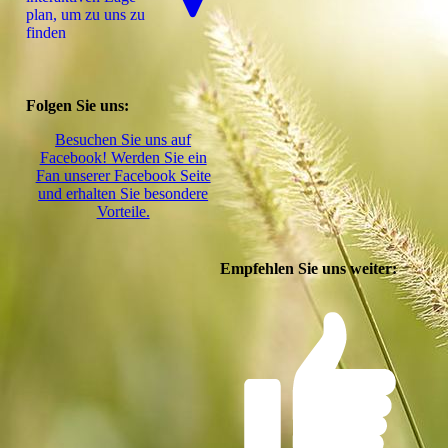
plan, um zu uns zu
finden
Folgen Sie uns:
Besuchen Sie uns auf
Facebook! Werden Sie ein
Fan unserer Facebook Seite
und erhalten Sie besondere
Vorteile.
Empfehlen Sie uns weiter: