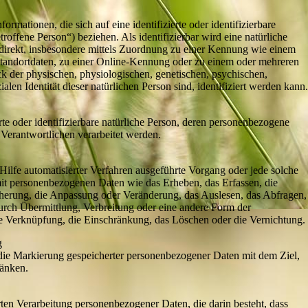
rmationen, die sich auf eine identifizierte oder identifizierbare
roffene Person“) beziehen. Als identifizierbar wird eine natürliche
ndirekt, insbesondere mittels Zuordnung zu einer Kennung wie einem
andortdaten, zu einer Online-Kennung oder zu einem oder mehreren
 der physischen, physiologischen, genetischen, psychischen,
zialen Identität dieser natürlichen Person sind, identifiziert werden kann.
erte oder identifizierbare natürliche Person, deren personenbezogene
Verantwortlichen verarbeitet werden.
 Hilfe automatisierter Verfahren ausgeführte Vorgang oder jede solche
 personenbezogenen Daten wie das Erheben, das Erfassen, die
cherung, die Anpassung oder Veränderung, das Auslesen, das Abfragen,
rch Übermittlung, Verbreitung oder eine andere Form der
ie Verknüpfung, die Einschränkung, das Löschen oder die Vernichtung.
g
 die Markierung gespeicherter personenbezogener Daten mit dem Ziel,
ränken.
ierten Verarbeitung personenbezogener Daten, die darin besteht, dass