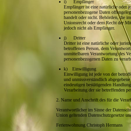
i) Empfänger
Empfänger ist eine natürliche oder j
personenbezogene Daten offengelegt
handelt oder nicht. Behörden, die 
Unionsrecht oder dem Recht der Mit
jedoch nicht als Empfänger.
j) Dritter
Dritter ist eine natürliche oder juri
betroffenen Person, dem Verantwortl
unmittelbaren Verantwortung des Ver
personenbezogenen Daten zu verarb
k) Einwilligung
Einwilligung ist jede von der betrof
und unmissverständlich abgegebene 
eindeutigen bestätigenden Handlung, 
Verarbeitung der sie betreffenden p
2. Name und Anschrift des für die Verar
Verantwortlicher im Sinne der Datensch
Union geltenden Datenschutzgesetze und
Ferienwohnung Christoph Hermans