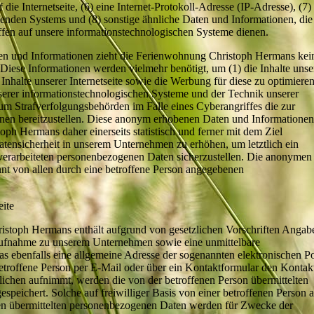
die Internetseite, (6) eine Internet-Protokoll-Adresse (IP-Adresse), (7)
ifenden Systems und (8) sonstige ähnliche Daten und Informationen, die
fen auf unsere informationstechnologischen Systeme dienen.
ten und Informationen zieht die Ferienwohnung Christoph Hermans kei
 Diese Informationen werden vielmehr benötigt, um (1) die Inhalte unse
ie Inhalte unserer Internetseite sowie die Werbung für diese zu optimieren
nserer informationstechnologischen Systeme und der Technik unserer
 um Strafverfolgungsbehörden im Falle eines Cyberangriffes die zur
nen bereitzustellen. Diese anonym erhobenen Daten und Informationen
h Hermans daher einerseits statistisch und ferner mit dem Ziel
tensicherheit in unserem Unternehmen zu erhöhen, um letztlich ein
 verarbeiteten personenbezogenen Daten sicherzustellen. Die anonymen
nnt von allen durch eine betroffene Person angegebenen
eite
ristoph Hermans enthält aufgrund von gesetzlichen Vorschriften Angab
taufnahme zu unserem Unternehmen sowie eine unmittelbare
 ebenfalls eine allgemeine Adresse der sogenannten elektronischen Po
etroffene Person per E-Mail oder über ein Kontaktformular den Kontak
lichen aufnimmt, werden die von der betroffenen Person übermittelten
peichert. Solche auf freiwilliger Basis von einer betroffenen Person 
hen übermittelten personenbezogenen Daten werden für Zwecke der