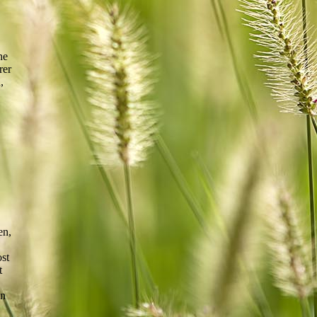
ne
rer
,
en,
st
t
an