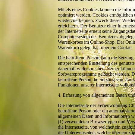
Mittels eines Cookies können die Inform
optimiert werden. Cookies ermöglichen un
wiederzuerkennen. Zweck dieser Wiedere
erleichtern. Der Benutzer einer Internet
der Internetseite erneut seine Zugangsda
Computersystem des Benutzers abgelegte
Warenkorbes im Online-Shop. Der Online-
Warenkorb gelegt hat, über ein Cookie.
Die betroffene Person kann die Setzung v
entsprechenden Einstellung des genutzt
dauerhaft widersprechen. Ferner können 
Softwareprogramme gelöscht werden. Dies
betroffene Person die Setzung von Cooki
Funktionen unserer Internetseite vollumf
4. Erfassung von allgemeinen Daten und
Die Internetseite der Ferienwohnung Chr
betroffene Person oder ein automatisier
allgemeinen Daten und Informationen we
(1) verwendeten Browsertypen und Versi
die Internetseite, von welcher ein zugrei
die Unterwebseiten, welche über ein zugr