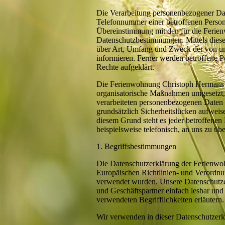
Die Verarbeitung personenbezogener Dat
Telefonnummer einer betroffenen Person
Übereinstimmung mit den für die Ferie
Datenschutzbestimmungen. Mittels diese
über Art, Umfang und Zweck der von un
informieren. Ferner werden betroffene P
Rechte aufgeklärt.
Die Ferienwohnung Christoph Hermans ha
organisatorische Maßnahmen umgesetzt, u
verarbeiteten personenbezogenen Daten 
grundsätzlich Sicherheitslücken aufweis
diesem Grund steht es jeder betroffenen
beispielsweise telefonisch, an uns zu übe
1. Begriffsbestimmungen
Die Datenschutzerklärung der Ferienwoh
Europäischen Richtlinien- und Verord
verwendet wurden. Unsere Datenschutzerk
und Geschäftspartner einfach lesbar und
verwendeten Begrifflichkeiten erläutern.
Wir verwenden in dieser Datenschutzerk