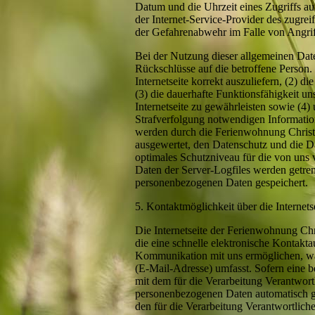
Datum und die Uhrzeit eines Zugriffs auf 
der Internet-Service-Provider des zugre
der Gefahrenabwehr im Falle von Angrif
Bei der Nutzung dieser allgemeinen Da
Rückschlüsse auf die betroffene Person.
Internetseite korrekt auszuliefern, (2) d
(3) die dauerhafte Funktionsfähigkeit u
Internetseite zu gewährleisten sowie (4)
Strafverfolgung notwendigen Informatio
werden durch die Ferienwohnung Christop
ausgewertet, den Datenschutz und die Da
optimales Schutzniveau für die von uns
Daten der Server-Logfiles werden getre
personenbezogenen Daten gespeichert.
5. Kontaktmöglichkeit über die Internets
Die Internetseite der Ferienwohnung Ch
die eine schnelle elektronische Kontak
Kommunikation mit uns ermöglichen, was
(E-Mail-Adresse) umfasst. Sofern eine b
mit dem für die Verarbeitung Verantwort
personenbezogenen Daten automatisch ges
den für die Verarbeitung Verantwortlic