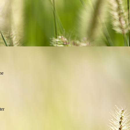
he
ter