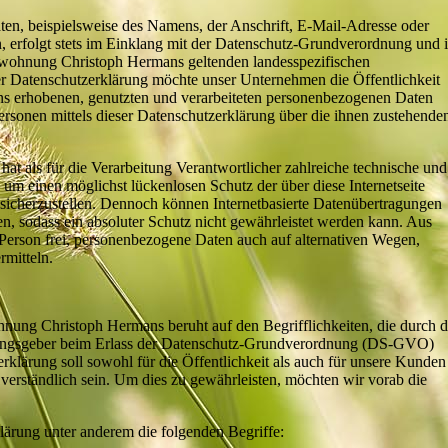
en, beispielsweise des Namens, der Anschrift, E-Mail-Adresse oder
, erfolgt stets im Einklang mit der Datenschutz-Grundverordnung und 
nwohnung Christoph Hermans geltenden landesspezifischen
r Datenschutzerklärung möchte unser Unternehmen die Öffentlichkeit
s erhobenen, genutzten und verarbeiteten personenbezogenen Daten
ersonen mittels dieser Datenschutzerklärung über die ihnen zustehende
t als für die Verarbeitung Verantwortlicher zahlreiche technische und
m einen möglichst lückenlosen Schutz der über diese Internetseite
sicherzustellen. Dennoch können Internetbasierte Datenübertragungen
en, sodass ein absoluter Schutz nicht gewährleistet werden kann. Aus
 Person frei, personenbezogene Daten auch auf alternativen Wegen,
rmitteln.
nung Christoph Hermans beruht auf den Begrifflichkeiten, die durch 
nungsgeber beim Erlass der Datenschutz-Grundverordnung (DS-GVO)
lärung soll sowohl für die Öffentlichkeit als auch für unsere Kunden
 verständlich sein. Um dies zu gewährleisten, möchten wir vorab die
lärung unter anderem die folgenden Begriffe: