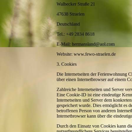
Walbecker Straße 21
47638 Straelen
Deutschland
Tel.: +49 2834 8618
E-Mail: hermansland@aol.com
Website: www.fewo-straelen.de
3. Cookies
Die Internetseiten der Ferienwohnung 
über einen Internetbrowser auf einem C
Zahlreiche Internetseiten und Server v
Eine Cookie-ID ist eine eindeutige Kenn
Internetseiten und Server dem konkrete
gespeichert wurde. Dies ermöglicht es d
betroffenen Person von anderen Internet
Internetbrowser kann über die eindeutig
Durch den Einsatz von Cookies kann die
nutzerfreundlichere Services bereitstell