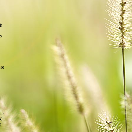
ch
s
ere
ie
3)
)