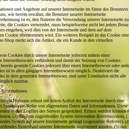
ationen und Angebote auf unserer Internetseite im Sinne des Benutzers
s, wie bereits erwähnt, die Benutzer unserer Internetseite
rkennung ist es, den Nutzern die Verwendung unserer Internetseite zu
seite, die Cookies verwendet, muss beispielsweise nicht bei jedem Besu
ten eingeben, weil dies von der Internetseite und dem auf dem
n Cookie übernommen wird. Ein weiteres Beispiel ist das Cookie eine
Shop merkt sich die Artikel, die ein Kunde in den virtuellen
on Cookies durch unsere Internetseite jederzeit mittels einer
en Internetbrowsers verhindern und damit der Setzung von Cookies
bereits gesetzte Cookies jederzeit über einen Internetbrowser oder and
 ist in allen gängigen Internetbrowsern möglich. Deaktiviert die
es in dem genutzten Internetbrowser, sind unter Umständen nicht alle
änglich nutzbar.
 Informationen
istoph Hermans erfasst mit jedem Aufruf der Internetseite durch eine
tes System eine Reihe von allgemeinen Daten und Informationen. Diese
rden in den Logfiles des Servers gespeichert. Erfasst werden können d
onen, (2) das vom zugreifenden System verwendete Betriebssystem, (
fendes System auf unsere Internetseite gelangt (sogenannte Referrer), (4
eifendes System auf unserer Internetseite angesteuert werden, (5) das