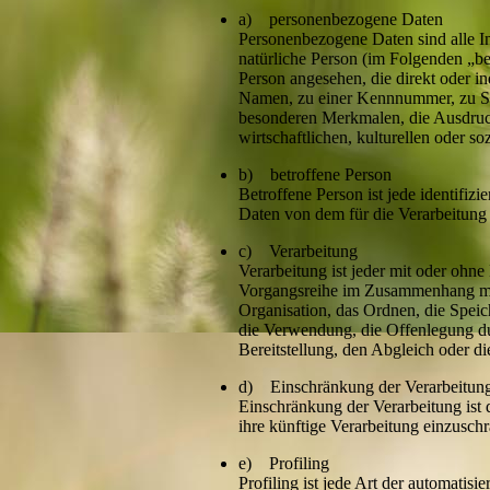
a) personenbezogene Daten
Personenbezogene Daten sind alle Info
natürliche Person (im Folgenden „bet
Person angesehen, die direkt oder i
Namen, zu einer Kennnummer, zu St
besonderen Merkmalen, die Ausdruck
wirtschaftlichen, kulturellen oder so
b) betroffene Person
Betroffene Person ist jede identifizi
Daten von dem für die Verarbeitung 
c) Verarbeitung
Verarbeitung ist jeder mit oder ohne
Vorgangsreihe im Zusammenhang mit
Organisation, das Ordnen, die Spei
die Verwendung, die Offenlegung du
Bereitstellung, den Abgleich oder d
d) Einschränkung der Verarbeitun
Einschränkung der Verarbeitung ist
ihre künftige Verarbeitung einzusch
e) Profiling
Profiling ist jede Art der automatis