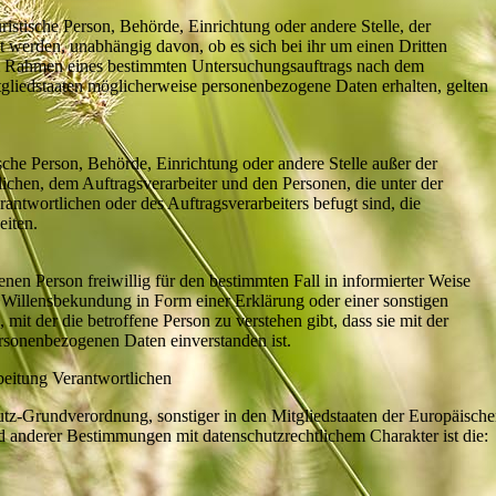
uristische Person, Behörde, Einrichtung oder andere Stelle, der
 werden, unabhängig davon, ob es sich bei ihr um einen Dritten
im Rahmen eines bestimmten Untersuchungsauftrags nach dem
gliedstaaten möglicherweise personenbezogene Daten erhalten, gelten
stische Person, Behörde, Einrichtung oder andere Stelle außer der
ichen, dem Auftragsverarbeiter und den Personen, die unter der
antwortlichen oder des Auftragsverarbeiters befugt sind, die
eiten.
fenen Person freiwillig für den bestimmten Fall in informierter Weise
Willensbekundung in Form einer Erklärung oder einer sonstigen
mit der die betroffene Person zu verstehen gibt, dass sie mit der
ersonenbezogenen Daten einverstanden ist.
beitung Verantwortlichen
utz-Grundverordnung, sonstiger in den Mitgliedstaaten der Europäisch
 anderer Bestimmungen mit datenschutzrechtlichem Charakter ist die: